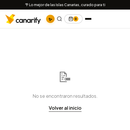
🌴 Lo mejor de las Islas Canarias, curado para ti
✨
0
📝
No se encontraron resultados.
Volver al inicio