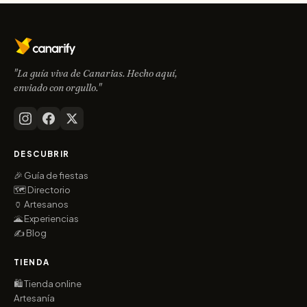
"La guía viva de Canarias. Hecho aquí,
enviado con orgullo."
DESCUBRIR
🎉 Guía de fiestas
🗺️ Directorio
🏺 Artesanos
🌋 Experiencias
✍️ Blog
TIENDA
🛍️ Tienda online
Artesanía