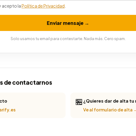
y acepto la
Política de Privacidad
.
Enviar mensaje →
Solo usamos tu email para contestarte. Nada más. Cero spam.
s de contactarnos
🏪
ecto
¿Quieres dar de alta tu
rify.es
Ve al formulario de alta 