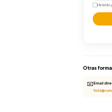
He leído 
Otras forma
📧
Email dir
hola@cana