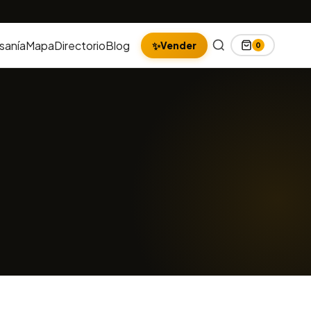
sanía
Mapa
Directorio
Blog
✨
Vender
0