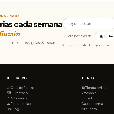
ERDAS NADA
rias cada semana
 buzón
Quiero noticias de:
merías, artesanos y guías. Sin spam.
🔒 Sin spam. Darte de baja en cualq
DESCUBRIR
TIENDA
🎉 Guía de fiestas
🛍️ Tienda online
🗺️ Directorio
Artesanía
🏺 Artesanos
Vinos DO
🌋 Experiencias
Gastronomía
✍️ Blog
Mi cuenta