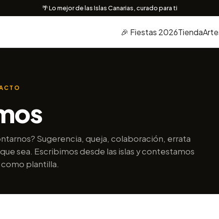
🌴 Lo mejor de las Islas Canarias, curado para ti
🎉 Fiestas 2026
Tienda
Arte
TACTO
mos
ntarnos? Sugerencia, queja, colaboración, errata
o que sea. Escribimos desde las islas y contestamos
como plantilla.