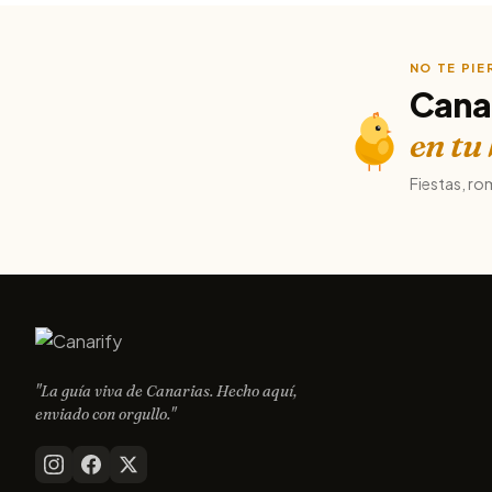
NO TE PI
Cana
en tu
Fiestas, ro
"La guía viva de Canarias. Hecho aquí,
enviado con orgullo."