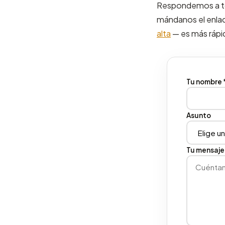
Respondemos a tod
mándanos el enlace
alta
— es más rápi
Tu nombre 
Asunto
Tu mensaje