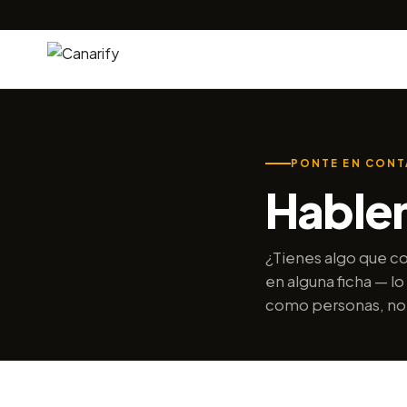
PONTE EN CON
Hable
¿Tienes algo que co
en alguna ficha — l
como personas, no 