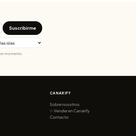
Suscribirme
uier momento.
CANARIFY
Sobre nosotros
✨ Vender en Canarify
Contacto