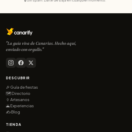
🔒 Sin spam. Darte de baja en cualquier momento.
"La guía viva de Canarias. Hecho aquí,
enviado con orgullo."
DESCUBRIR
🎉 Guía de fiestas
🗺️ Directorio
🏺 Artesanos
🌋 Experiencias
✍️ Blog
TIENDA