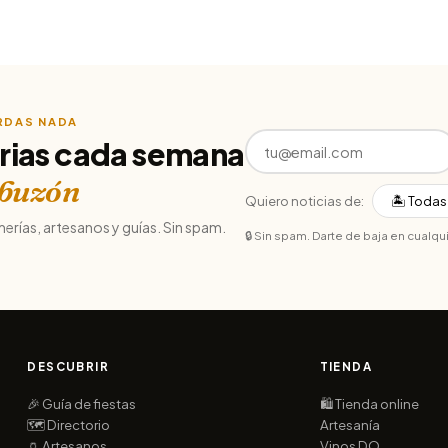
ERDAS NADA
rias cada semana
 buzón
Quiero noticias de:
merías, artesanos y guías. Sin spam.
🔒 Sin spam. Darte de baja en cualq
DESCUBRIR
TIENDA
🎉 Guía de fiestas
🛍️ Tienda online
🗺️ Directorio
Artesanía
🏺 Artesanos
Vinos DO