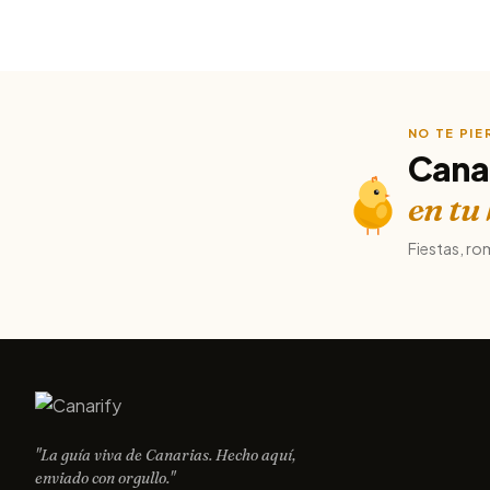
NO TE PI
Cana
en tu
Fiestas, ro
"La guía viva de Canarias. Hecho aquí,
enviado con orgullo."