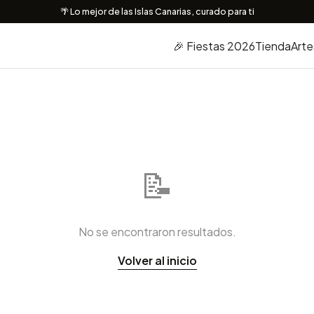
🌴 Lo mejor de las Islas Canarias, curado para ti
🎉 Fiestas 2026
Tienda
Arte
📝
No se encontraron resultados.
Volver al inicio