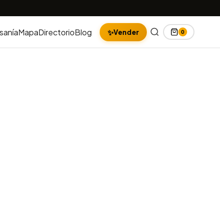
sanía
Mapa
Directorio
Blog
✨
Vender
0