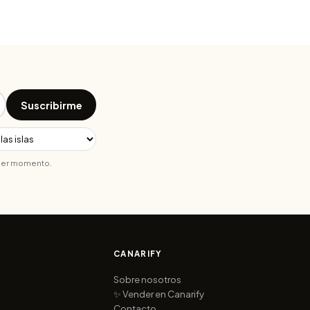
Suscribirme
uier momento.
CANARIFY
Sobre nosotros
✨ Vender en Canarify
Contacto